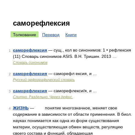
саморефлексия
Толкование
Перевод
Книги
саморефлексия
— сущ., кол во синонимов: 1 • рефлексия
1
(11) Словарь синонимов ASIS. В.Н. Тришин. 2013 …
Словарь синонимов
саморефлексия
— саморефл ексия, и …
2
Русский орфографический словарь
саморефлексия
— саморефлекси/я, и …
3
Слитно. Раздельно. Через дефис.
ЖИЗНЬ
— понятие многозначное, меняет свое
4
содержание в зависимости от области применения. В биол.
науках понимается как одна из форм существования
материи, осуществляющая обмен веществ, регуляцию
своего состава и функций, обладающая