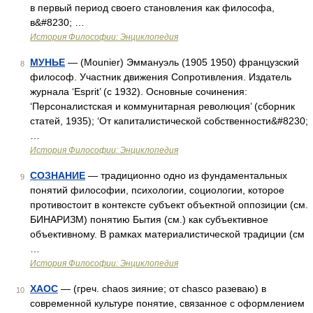
в первый период своего становления как философа,
в&#8230; …
История Философии: Энциклопедия
МУНЬЕ
— (Mounier) Эммануэль (1905 1950) французский
8
философ. Участник движения Сопротивления. Издатель
журнала ‘Esprit’ (с 1932). Основные сочинения:
‘Персоналистская и коммунитарная революция’ (сборник
статей, 1935); ‘От капиталистической собственности&#8230;
…
История Философии: Энциклопедия
СОЗНАНИЕ
— традиционно одно из фундаментальных
9
понятий философии, психологии, социологии, которое
противостоит в контексте субъект объектной оппозиции (см.
БИНАРИЗМ) понятию Бытия (см.) как субъективное
объективному. В рамках материалистической традиции (см
…
История Философии: Энциклопедия
ХАОС
— (греч. chaos зияние; от chasco разеваю) в
10
современной культуре понятие, связанное с оформлением