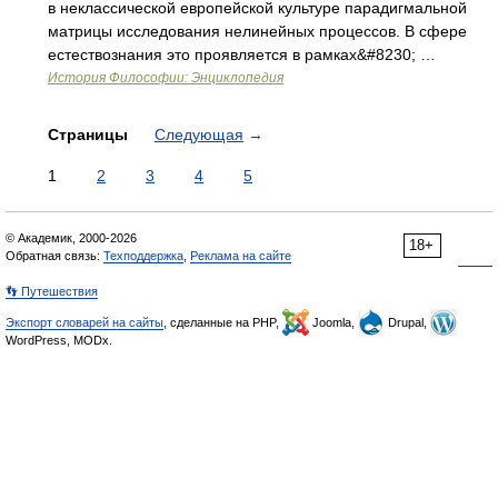
в неклассической европейской культуре парадигмальной
матрицы исследования нелинейных процессов. В сфере
естествознания это проявляется в рамках&#8230; …
История Философии: Энциклопедия
Страницы
Следующая
→
1
2
3
4
5
© Академик, 2000-2026
18+
Обратная связь:
Техподдержка
,
Реклама на сайте
👣 Путешествия
Экспорт словарей на сайты
, сделанные на PHP,
Joomla,
Drupal,
WordPress, MODx.