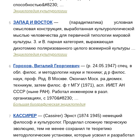
способностью&#8230; …
Энциклопедия культурологии
ЗАПАД И ВОСТОК
— (парадигматика) условная
5
смысловая конструкция, выработанная культурологической
мыслью человечества для первичной типологии мировой
культуры. 3. и В. парная категория, выражающая
дихотомию поляризованного целого всемирной культуры …
Энциклопедия культурологии
Горохов, Виталий Георгиевич
— (р. 24.05.1947) спец. в
6
обл. филос. и методологии науки и техники; д р филос.
наук, проф. Род. В Москве. Окончил Моск. ра диомех.
техникум, затем филос. ф т МГУ (1971), асп. ИИЕТ АН
СССР (ныне РАН). Работал инженером в разл.
организациях, с 1970&#8230; …
Большая биографическая энциклопедия
КАССИРЕР
— (Cassirer) Эрнст (1874 1945) немецкий
7
философ и культуролог. Проделал сложную творческую
эволюцию, тем не менее сохранил те теоретико
методологические установки, которые усвоил и разработал